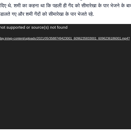
दिए थे. शमी का कहना था कि पहली ही गेंद को सीमारेखा के पार भेजने के बा
 डालते गए और शमी गेंदों को सीमारेखा के पार भेजते रहे.
not supported or source(s) not found
atoday.in/wp-content/uploads/2021/05/3588749423001_6096235833001_6096236186001.mp4?