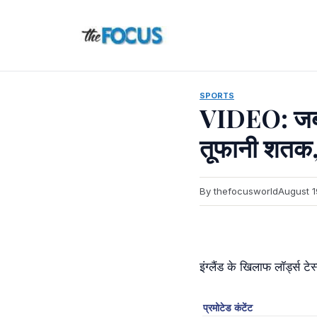
Skip
to
content
SPORTS
VIDEO: जब म
तूफानी शतक, ग
By thefocusworld
August 1
इंग्लैंड के खिलाफ लॉर्ड्स ट