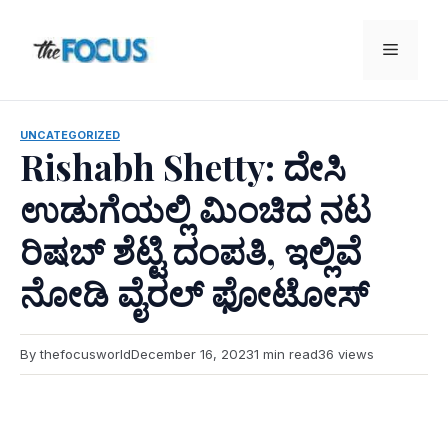
Skip
to
Menu
content
UNCATEGORIZED
Rishabh Shetty: ದೇಸಿ
ಉಡುಗೆಯಲ್ಲಿ ಮಿಂಚಿದ ನಟ
ರಿಷಬ್ ಶೆಟ್ಟಿ ದಂಪತಿ, ಇಲ್ಲಿವೆ
ನೋಡಿ ವೈರಲ್ ಫೋಟೋಸ್
By thefocusworld
December 16, 2023
1 min read
36 views