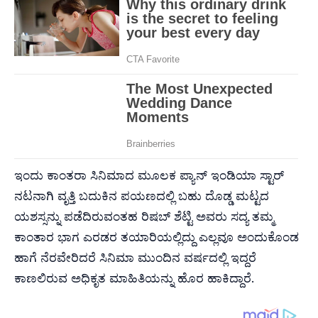
ಇಂದು ಕಾಂತರಾ ಸಿನಿಮಾದ ಮೂಲಕ ಪ್ಯಾನ್ ಇಂಡಿಯಾ ಸ್ಟಾರ್
ನಟನಾಗಿ ವೃತ್ತಿ ಬದುಕಿನ ಪಯಣದಲ್ಲಿ ಬಹು ದೊಡ್ಡ ಮಟ್ಟದ
ಯಶಸ್ಸನ್ನು ಪಡೆದಿರುವಂತಹ ರಿಷಬ್ ಶೆಟ್ಟಿ ಅವರು ಸದ್ಯ ತಮ್ಮ
ಕಾಂತಾರ ಭಾಗ ಎರಡರ ತಯಾರಿಯಲ್ಲಿದ್ದು ಎಲ್ಲವೂ ಅಂದುಕೊಂಡ
ಹಾಗೆ ನೆರವೇರಿದರೆ ಸಿನಿಮಾ ಮುಂದಿನ ವರ್ಷದಲ್ಲಿ ಇದ್ದರೆ
ಕಾಣಲಿರುವ ಅಧಿಕೃತ ಮಾಹಿತಿಯನ್ನು ಹೊರ ಹಾಕಿದ್ದಾರೆ.