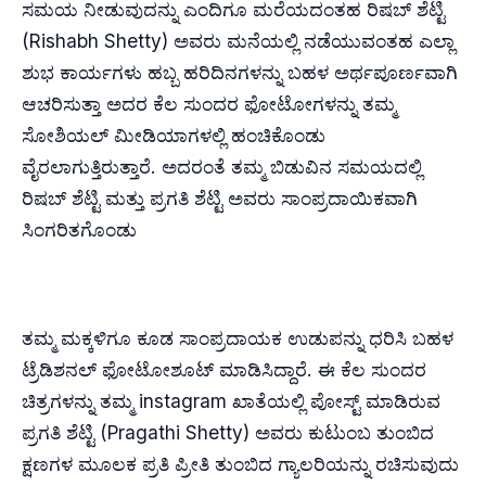
ಸಮಯ ನೀಡುವುದನ್ನು ಎಂದಿಗೂ ಮರೆಯದಂತಹ ರಿಷಬ್ ಶೆಟ್ಟಿ
(Rishabh Shetty) ಅವರು ಮನೆಯಲ್ಲಿ ನಡೆಯುವಂತಹ ಎಲ್ಲಾ
ಶುಭ ಕಾರ್ಯಗಳು ಹಬ್ಬ ಹರಿದಿನಗಳನ್ನು ಬಹಳ ಅರ್ಥಪೂರ್ಣವಾಗಿ
ಆಚರಿಸುತ್ತಾ ಅದರ ಕೆಲ ಸುಂದರ ಫೋಟೋಗಳನ್ನು ತಮ್ಮ
ಸೋಶಿಯಲ್ ಮೀಡಿಯಾಗಳಲ್ಲಿ ಹಂಚಿಕೊಂಡು
ವೈರಲಾಗುತ್ತಿರುತ್ತಾರೆ. ಅದರಂತೆ ತಮ್ಮ ಬಿಡುವಿನ ಸಮಯದಲ್ಲಿ
ರಿಷಬ್ ಶೆಟ್ಟಿ ಮತ್ತು ಪ್ರಗತಿ ಶೆಟ್ಟಿ ಅವರು ಸಾಂಪ್ರದಾಯಿಕವಾಗಿ
ಸಿಂಗರಿತಗೊಂಡು
ತಮ್ಮ ಮಕ್ಕಳಿಗೂ ಕೂಡ ಸಾಂಪ್ರದಾಯಕ ಉಡುಪನ್ನು ಧರಿಸಿ ಬಹಳ
ಟ್ರೆಡಿಶನಲ್ ಫೋಟೋಶೂಟ್ ಮಾಡಿಸಿದ್ದಾರೆ. ಈ ಕೆಲ ಸುಂದರ
ಚಿತ್ರಗಳನ್ನು ತಮ್ಮ instagram ಖಾತೆಯಲ್ಲಿ ಪೋಸ್ಟ್ ಮಾಡಿರುವ
ಪ್ರಗತಿ ಶೆಟ್ಟಿ (Pragathi Shetty) ಅವರು ಕುಟುಂಬ ತುಂಬಿದ
ಕ್ಷಣಗಳ ಮೂಲಕ ಪ್ರತಿ ಪ್ರೀತಿ ತುಂಬಿದ ಗ್ಯಾಲರಿಯನ್ನು ರಚಿಸುವುದು