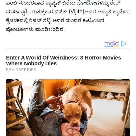
ಎಂಬ ಸುಂದರವಾದ ಕ್ಯಾಪ್ಷನ್ ಬರೆದು ಫೋಟೋಗಳನ್ನು ಶೇರ್
ಮಾಡಿದ್ದಾರೆ. ಯತಪ್ರಕಾರ ವಿಜಿತ್ (Vijith)ಅವರ ಅದ್ಭುತ ಕ್ಯಾಮೆರಾ
ಕೈಚಳಕದಲ್ಲಿ ರಿಷಬ್ ಶೆಟ್ಟಿ ಅವರ ಸುಂದರ ಕುಟುಂಬದ
ಫೋಟೋಗಳು ಮೂಡಿಬಂದಿವೆ.