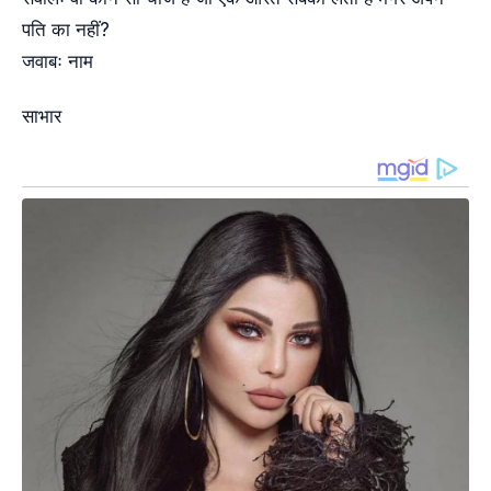
पति का नहीं?
जवाबः नाम
साभार