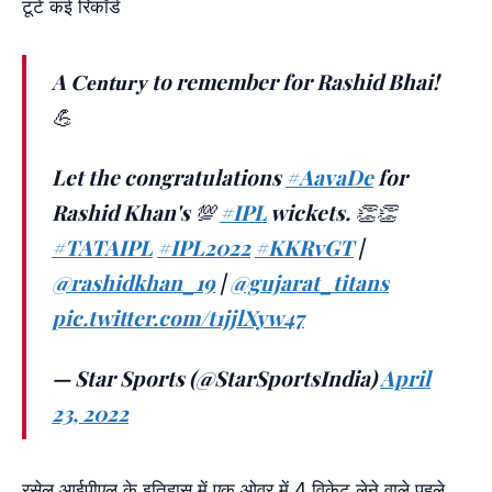
टूटे कई रिकॉर्ड
A 𝐂𝐞𝐧𝐭𝐮𝐫𝐲 to remember for Rashid Bhai!
💪
Let the congratulations
#AavaDe
for
Rashid Khan's 💯
#IPL
wickets. 👏👏
#TATAIPL
#IPL2022
#KKRvGT
|
@rashidkhan_19
|
@gujarat_titans
pic.twitter.com/t1jjlXyw47
— Star Sports (@StarSportsIndia)
April
23, 2022
रसेल आईपीएल के इतिहास में एक ओवर में 4 विकेट लेने वाले पहले