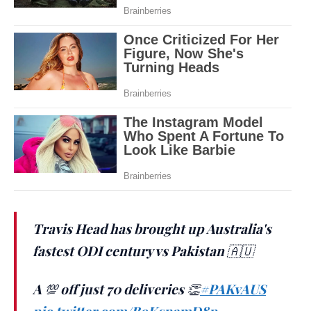
Travis Head has brought up Australia's
fastest ODI century vs Pakistan 🇦🇺
A 💯 off just 70 deliveries 👏
#PAKvAUS