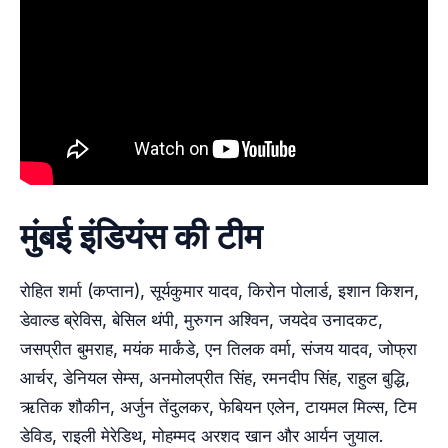
मुंबई इंडियंस की टीम
रोहित शर्मा (कप्‍तान), सूर्यकुमार यादव, किरोन पोलार्ड, इशान किशन,
डेवाल्‍ड ब्रेविस, बेसिल थंपी, मुरुगन अश्विन, जयदेव उनादकट,
जसप्रीत बुमराह, मयंक मार्कंडे, एन तिलक वर्मा, संजय यादव, जोफ्रा
आर्चर, डेनियल सेम्‍स, अनमोलप्रीत सिंह, रमनदीप सिंह, राहुल बुद्धि,
ऋतिक शौकीन, अर्जुन तेंदुलकर, फेबियन एलेन, टायमल मिल्‍स, टिम
डेविड, राइली मेरेडिथ, मोहम्‍मद अरशद खान और आर्यन जुयाल.