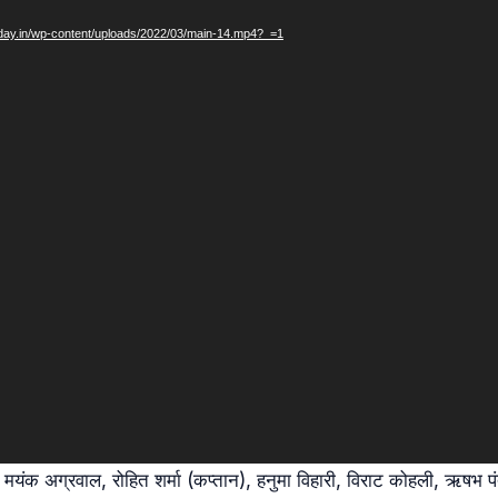
today.in/wp-content/uploads/2022/03/main-14.mp4?_=1
मयंक अग्रवाल, रोहित शर्मा (कप्तान), हनुमा विहारी, विराट कोहली, ऋषभ प