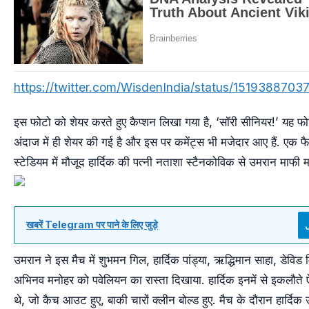
https://twitter.com/WisdenIndia/status/151938870
इस फोटो को शेयर करते हुए कैप्शन लिखा गया है, ‘सॉरी सीनियर!’ यह फोट
अंदाज में ही शेयर की गई है और इस पर कमेंट्स भी मजेदार आए हैं. एक फ
स्टेडियम में मौजूद हार्दिक की पत्नी नताशा स्टैनकोविक से उमरान माफी मांग
खबरें Telegram पर पाने के लिए जुड़े
उमरान ने इस मैच में शुभमन गिल, हार्दिक पांड्या, ऋद्धिमान साहा, डेवि
अभिनव मनोहर को पवेलियन का रास्ता दिखाया. हार्दिक इनमें से इकलौते ऐ
थे, जो कैच आउट हुए, बाकी चारों क्लीन बोल्ड हुए. मैच के दौरान हार्दि